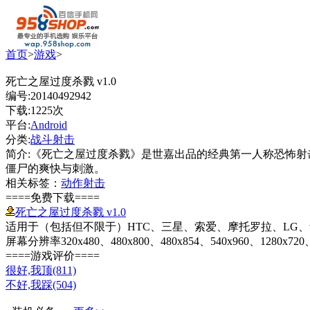
首页
>
游戏
>
死亡之屋过度杀戮 v1.0
编号:20140492942
下载:1225次
平台:
Android
分类:
战斗射击
简介:《死亡之屋过度杀戮》是世嘉出品的经典第一人称恐怖
僵尸的爽快与刺激。
相关标签：
动作射击
====免费下载====
死亡之屋过度杀戮 v1.0
适用于（包括但不限于）HTC、三星、索爱、摩托罗拉、LG、华为、中兴等
屏幕分辨率320x480、480x800、480x854、540x960、1280x720、
====游戏评价====
很好,我顶(811)
不好,我踩(504)