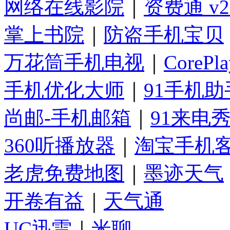
网络在线影院
｜
资费通 v2
掌上书院
｜
防盗手机宝贝
万花筒手机电视
｜
CorePla
手机优化大师
｜
91手机助
尚邮-手机邮箱
｜
91来电
360听播放器
｜
淘宝手机
老虎免费地图
｜
墨迹天气
开卷有益
｜
天气通
UC迅雷
｜
米聊