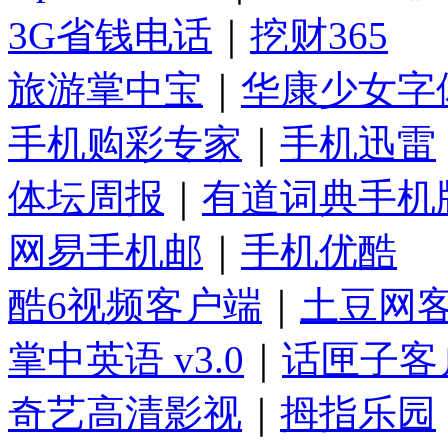
3G省钱电话
｜
挖财365
旅游掌中宝
｜
华康少女字
手机购彩专家
｜
手机迅雷
体坛周报
｜
有道词典手机
网易手机邮
｜
手机优酷
酷6视频客户端
｜
土豆网
掌中英语 v3.0
｜
话匣子客
奇艺高清影视
｜
拇指乐园