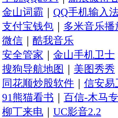
金山词霸
｜
QQ手机输入
支付宝钱包
｜
多米音乐播
微信
｜
酷我音乐
安全管家
｜
金山手机卫士
搜狗导航地图
｜
美图秀秀
同花顺炒股软件
｜
信安易
91熊猫看书
｜
百信-木马
柳丁来电
｜
UC影音2.2