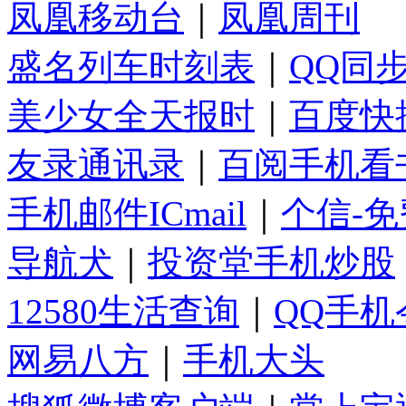
凤凰移动台
｜
凤凰周刊
盛名列车时刻表
｜
QQ同
美少女全天报时
｜
百度快
友录通讯录
｜
百阅手机看
手机邮件ICmail
｜
个信-
导航犬
｜
投资堂手机炒股
12580生活查询
｜
QQ手机
网易八方
｜
手机大头