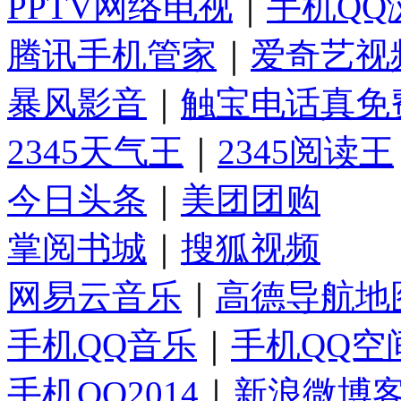
PPTV网络电视
｜
手机QQ
腾讯手机管家
｜
爱奇艺视
暴风影音
｜
触宝电话真免
2345天气王
｜
2345阅读王
今日头条
｜
美团团购
掌阅书城
｜
搜狐视频
网易云音乐
｜
高德导航地
手机QQ音乐
｜
手机QQ空
手机QQ2014
｜
新浪微博