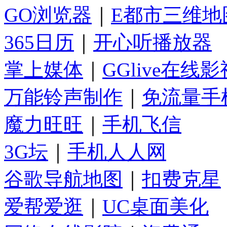
GO浏览器
｜
E都市三维地
365日历
｜
开心听播放器
掌上媒体
｜
GGlive在线影
万能铃声制作
｜
免流量手
魔力旺旺
｜
手机飞信
3G坛
｜
手机人人网
谷歌导航地图
｜
扣费克星
爱帮爱逛
｜
UC桌面美化