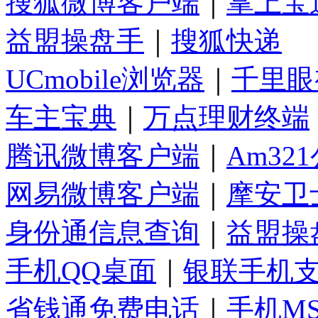
搜狐微博客户端
｜
掌上宝
益盟操盘手
｜
搜狐快递
UCmobile浏览器
｜
千里眼
车主宝典
｜
万点理财终端
腾讯微博客户端
｜
Am32
网易微博客户端
｜
摩安卫
身份通信息查询
｜
益盟操
手机QQ桌面
｜
银联手机
省钱通免费电话
｜
手机M