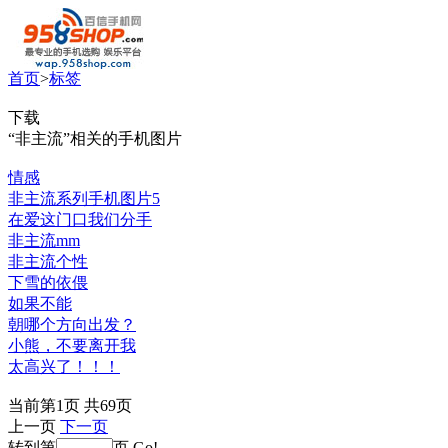
首页
>
标签
下载
“非主流”相关的手机图片
情感
非主流系列手机图片5
在爱这门口我们分手
非主流mm
非主流个性
下雪的依偎
如果不能
朝哪个方向出发？
小熊，不要离开我
太高兴了！！！
当前第1页 共69页
上一页
下一页
转到第
页
Go!